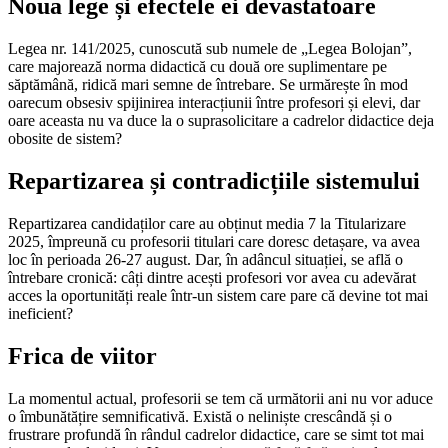
Noua lege și efectele ei devastatoare
Legea nr. 141/2025, cunoscută sub numele de „Legea Bolojan”,
care majorează norma didactică cu două ore suplimentare pe
săptămână, ridică mari semne de întrebare. Se urmărește în mod
oarecum obsesiv spijinirea interacțiunii între profesori și elevi, dar
oare aceasta nu va duce la o suprasolicitare a cadrelor didactice deja
obosite de sistem?
Repartizarea și contradicțiile sistemului
Repartizarea candidaților care au obținut media 7 la Titularizare
2025, împreună cu profesorii titulari care doresc detașare, va avea
loc în perioada 26-27 august. Dar, în adâncul situației, se află o
întrebare cronică: câți dintre acești profesori vor avea cu adevărat
acces la oportunități reale într-un sistem care pare că devine tot mai
ineficient?
Frica de viitor
La momentul actual, profesorii se tem că următorii ani nu vor aduce
o îmbunătățire semnificativă. Există o neliniște crescândă și o
frustrare profundă în rândul cadrelor didactice, care se simt tot mai