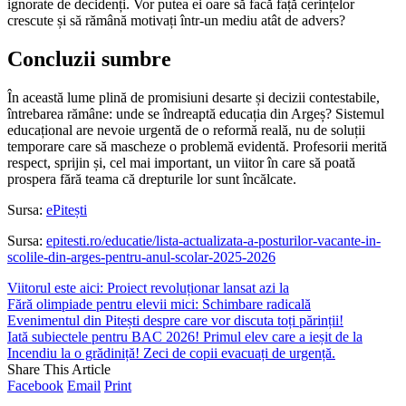
ignorate de decidenți. Vor putea ei oare să facă față cerințelor
crescute și să rămână motivați într-un mediu atât de advers?
Concluzii sumbre
În această lume plină de promisiuni desarte și decizii contestabile,
întrebarea rămâne: unde se îndreaptă educația din Argeș? Sistemul
educațional are nevoie urgentă de o reformă reală, nu de soluții
temporare care să mascheze o problemă evidentă. Profesorii merită
respect, sprijin și, cel mai important, un viitor în care să poată
prospera fără teama că drepturile lor sunt încălcate.
Sursa:
ePitești
Sursa:
epitesti.ro/educatie/lista-actualizata-a-posturilor-vacante-in-
scolile-din-arges-pentru-anul-scolar-2025-2026
Viitorul este aici: Proiect revoluționar lansat azi la
Fără olimpiade pentru elevii mici: Schimbare radicală
Evenimentul din Pitești despre care vor discuta toți părinții!
Iată subiectele pentru BAC 2026! Primul elev care a ieșit de la
Incendiu la o grădiniță! Zeci de copii evacuați de urgență.
Share This Article
Facebook
Email
Print