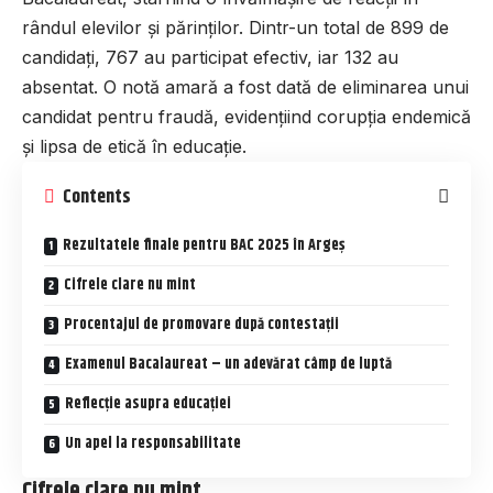
rândul elevilor și părinților. Dintr-un total de 899 de
candidați, 767 au participat efectiv, iar 132 au
absentat. O notă amară a fost dată de eliminarea unui
candidat pentru fraudă, evidențiind corupția endemică
și lipsa de etică în educație.
Contents
Rezultatele finale pentru BAC 2025 în Argeș
Cifrele clare nu mint
Procentajul de promovare după contestații
Examenul Bacalaureat – un adevărat câmp de luptă
Reflecție asupra educației
Un apel la responsabilitate
Cifrele clare nu mint