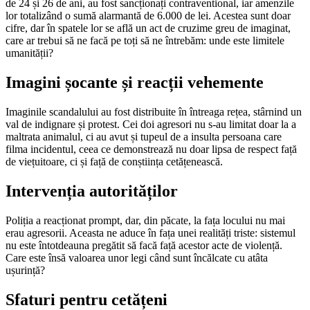
de 24 și 26 de ani, au fost sancționați contraventional, iar amenzile
lor totalizând o sumă alarmantă de 6.000 de lei. Acestea sunt doar
cifre, dar în spatele lor se află un act de cruzime greu de imaginat,
care ar trebui să ne facă pe toți să ne întrebăm: unde este limitele
umanității?
Imagini șocante și reacții vehemente
Imaginile scandalului au fost distribuite în întreaga rețea, stârnind un
val de indignare și protest. Cei doi agresori nu s-au limitat doar la a
maltrata animalul, ci au avut și tupeul de a insulta persoana care
filma incidentul, ceea ce demonstrează nu doar lipsa de respect față
de viețuitoare, ci și față de conștiința cetățenească.
Intervenția autorităților
Poliția a reacționat prompt, dar, din păcate, la fața locului nu mai
erau agresorii. Aceasta ne aduce în fața unei realități triste: sistemul
nu este întotdeauna pregătit să facă față acestor acte de violență.
Care este însă valoarea unor legi când sunt încălcate cu atâta
ușurință?
Sfaturi pentru cetățeni