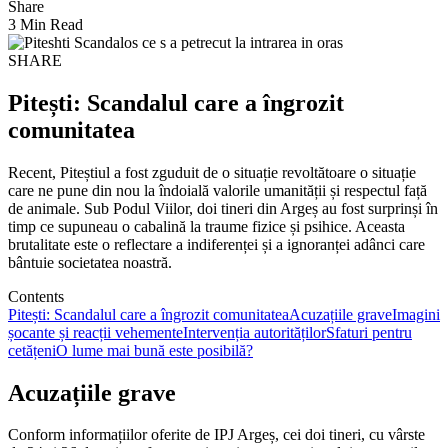
Share
3 Min Read
SHARE
Pitești: Scandalul care a îngrozit
comunitatea
Recent, Piteștiul a fost zguduit de o situație revoltătoare o situație
care ne pune din nou la îndoială valorile umanității și respectul față
de animale. Sub Podul Viilor, doi tineri din Argeș au fost surprinși în
timp ce supuneau o cabalină la traume fizice și psihice. Aceasta
brutalitate este o reflectare a indiferenței și a ignoranței adânci care
bântuie societatea noastră.
Contents
Pitești: Scandalul care a îngrozit comunitatea
Acuzațiile grave
Imagini
șocante și reacții vehemente
Intervenția autorităților
Sfaturi pentru
cetățeni
O lume mai bună este posibilă?
Acuzațiile grave
Conform informațiilor oferite de IPJ Argeș, cei doi tineri, cu vârste