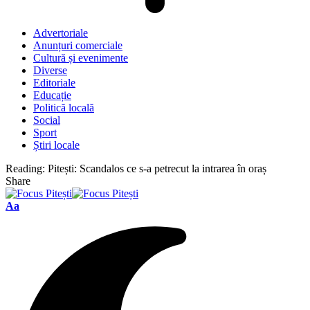
Advertoriale
Anunțuri comerciale
Cultură și evenimente
Diverse
Editoriale
Educație
Politică locală
Social
Sport
Știri locale
Reading:
Pitești: Scandalos ce s-a petrecut la intrarea în oraș
Share
Font
Aa
Resizer