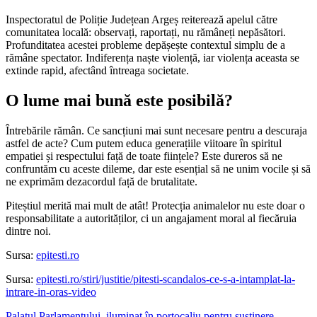
Inspectoratul de Poliție Județean Argeș reiterează apelul către
comunitatea locală: observați, raportați, nu rămâneți nepăsători.
Profunditatea acestei probleme depășește contextul simplu de a
rămâne spectator. Indiferența naște violență, iar violența aceasta se
extinde rapid, afectând întreaga societate.
O lume mai bună este posibilă?
Întrebările rămân. Ce sancțiuni mai sunt necesare pentru a descuraja
astfel de acte? Cum putem educa generațiile viitoare în spiritul
empatiei și respectului față de toate ființele? Este dureros să ne
confruntăm cu aceste dileme, dar este esențial să ne unim vocile și să
ne exprimăm dezacordul față de brutalitate.
Piteștiul merită mai mult de atât! Protecția animalelor nu este doar o
responsabilitate a autorităților, ci un angajament moral al fiecăruia
dintre noi.
Sursa:
epitesti.ro
Sursa:
epitesti.ro/stiri/justitie/pitesti-scandalos-ce-s-a-intamplat-la-
intrare-in-oras-video
Palatul Parlamentului, iluminat în portocaliu pentru susținere