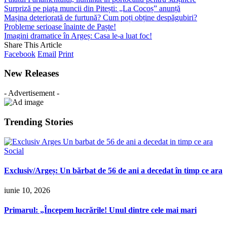
Surpriză pe piața muncii din Pitești: „La Cocoș” anunță
Mașina deteriorată de furtună? Cum poți obține despăgubiri?
Probleme serioase înainte de Paște!
Imagini dramatice în Argeș: Casa le-a luat foc!
Share This Article
Facebook
Email
Print
New Releases
- Advertisement -
Trending Stories
Social
Exclusiv/Argeș: Un bărbat de 56 de ani a decedat în timp ce ara
iunie 10, 2026
Primarul: „Începem lucrările! Unul dintre cele mai mari