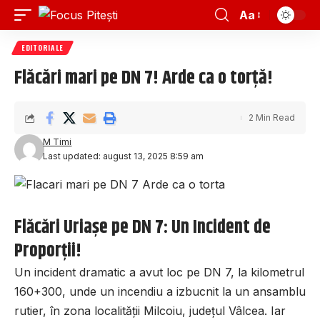
Aa
EDITORIALE
Flăcări mari pe DN 7! Arde ca o torță!
2 Min Read
M Timi
Last updated: august 13, 2025 8:59 am
Flăcări Uriașe pe DN 7: Un Incident de
Proporții!
Un incident dramatic a avut loc pe DN 7, la kilometrul
160+300, unde un incendiu a izbucnit la un ansamblu
rutier, în zona localității Milcoiu, județul Vâlcea. Iar