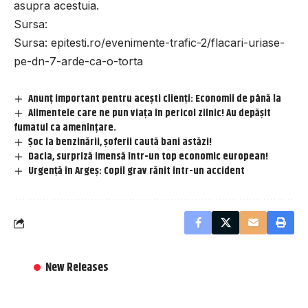
asupra acestuia.
Sursa:
Sursa:
epitesti.ro/evenimente-trafic-2/flacari-uriase-
pe-dn-7-arde-ca-o-torta
Anunț important pentru acești clienți: Economii de până la
Alimentele care ne pun viața în pericol zilnic! Au depășit
fumatul ca amenințare.
Șoc la benzinării, șoferii caută bani astăzi!
Dacia, surpriză imensă într-un top economic european!
Urgență în Argeș: Copil grav rănit într-un accident
New Releases