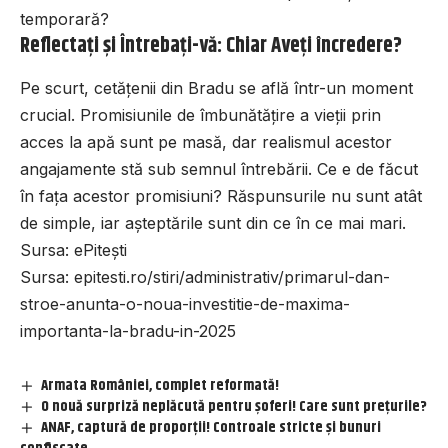
temporară?
Reflectați și Întrebați-vă: Chiar Aveți încredere?
Pe scurt, cetățenii din Bradu se află într-un moment
crucial. Promisiunile de îmbunătățire a vieții prin
acces la apă sunt pe masă, dar realismul acestor
angajamente stă sub semnul întrebării. Ce e de făcut
în fața acestor promisiuni? Răspunsurile nu sunt atât
de simple, iar așteptările sunt din ce în ce mai mari.
Sursa:
ePitești
Sursa:
epitesti.ro/stiri/administrativ/primarul-dan-
stroe-anunta-o-noua-investitie-de-maxima-
importanta-la-bradu-in-2025
Armata României, complet reformată!
O nouă surpriză neplăcută pentru șoferi! Care sunt prețurile?
ANAF, captură de proporții! Controale stricte și bunuri