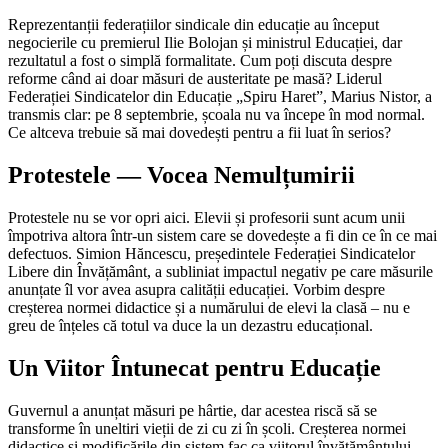
Reprezentanții federațiilor sindicale din educație au început
negocierile cu premierul Ilie Bolojan și ministrul Educației, dar
rezultatul a fost o simplă formalitate. Cum poți discuta despre
reforme când ai doar măsuri de austeritate pe masă? Liderul
Federației Sindicatelor din Educație „Spiru Haret”, Marius Nistor, a
transmis clar: pe 8 septembrie, școala nu va începe în mod normal.
Ce altceva trebuie să mai dovedești pentru a fii luat în serios?
Protestele — Vocea Nemulțumirii
Protestele nu se vor opri aici. Elevii și profesorii sunt acum unii
împotriva altora într-un sistem care se dovedește a fi din ce în ce mai
defectuos. Simion Hăncescu, președintele Federației Sindicatelor
Libere din Învățământ, a subliniat impactul negativ pe care măsurile
anunțate îl vor avea asupra calității educației. Vorbim despre
creșterea normei didactice și a numărului de elevi la clasă – nu e
greu de înțeles că totul va duce la un dezastru educațional.
Un Viitor Întunecat pentru Educație
Guvernul a anunțat măsuri pe hârtie, dar acestea riscă să se
transforme în uneltiri vieții de zi cu zi în școli. Creșterea normei
didactice și modificările din sistem fac ca viitorul învățământului