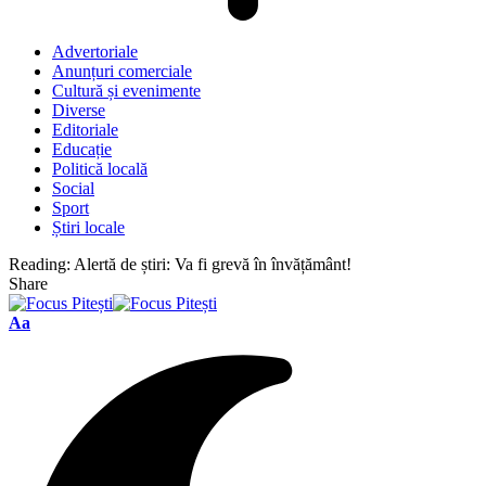
Advertoriale
Anunțuri comerciale
Cultură și evenimente
Diverse
Editoriale
Educație
Politică locală
Social
Sport
Știri locale
Reading:
Alertă de știri: Va fi grevă în învățământ!
Share
Font
Aa
Resizer