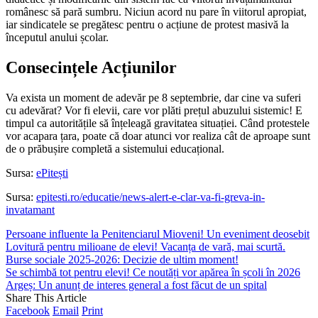
românesc să pară sumbru. Niciun acord nu pare în viitorul apropiat,
iar sindicatele se pregătesc pentru o acțiune de protest masivă la
începutul anului școlar.
Consecințele Acțiunilor
Va exista un moment de adevăr pe 8 septembrie, dar cine va suferi
cu adevărat? Vor fi elevii, care vor plăti prețul abuzului sistemic! E
timpul ca autoritățile să înțeleagă gravitatea situației. Când protestele
vor acapara țara, poate că doar atunci vor realiza cât de aproape sunt
de o prăbușire completă a sistemului educațional.
Sursa:
ePitești
Sursa:
epitesti.ro/educatie/news-alert-e-clar-va-fi-greva-in-
invatamant
Persoane influente la Penitenciarul Mioveni! Un eveniment deosebit
Lovitură pentru milioane de elevi! Vacanța de vară, mai scurtă.
Burse sociale 2025-2026: Decizie de ultim moment!
Se schimbă tot pentru elevi! Ce noutăți vor apărea în școli în 2026
Argeș: Un anunț de interes general a fost făcut de un spital
Share This Article
Facebook
Email
Print