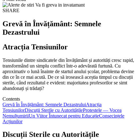
SHARE
Grevă în Învățământ: Semnele
Dezastrului
Atracția Tensiunilor
Tensiunile dintre sindicatele din învățământ și autorități cresc rapid,
transformând un simplu conflict într-o adevărată furtună. Cu
aproximativ o lună înainte de startul anului școlar, problema devine
din ce în ce mai acută. De ce să irosească aceștia timpul cu discuții
sterile, când rezultatul e evident: majoritatea profesorilor se simt
abandonați și trădați?
Contents
Grevă în Învățământ: Semnele Dezastrului
Atracția
Tensiunilor
Discuții Sterile cu Autoritățile
Protestele — Vocea
Nemulțumirii
Un Viitor Întunecat pentru Educație
Consecințele
Acțiunilor
Discuții Sterile cu Autoritățile