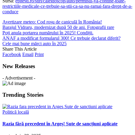
Sursa:
epitesti.ro/stiri/caleidoscop/auto/permisul-va-contine-toate-
restrictiile-medicale-ce-trebuie-sa-stii-ca-sa-nu-ramai-fara-drept-de-a-
conduce
Avertizare meteo: Cod roșu de caniculă în România!
Barajul Vidraru, modernizat după 50 de ani. Fotografii rare
Poți anula portarea numărului în 2025! Condiții.
ANAF a modificat formularul 300! Ce trebuie declarat diferit?
Cele mai bune mărci auto în 2025
Share This Article
Facebook
Email
Print
New Releases
- Advertisement -
Trending Stories
Politică locală
Razia fără precedent în Argeș! Sute de sancțiuni aplicate