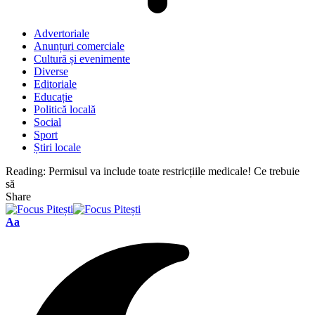
Advertoriale
Anunțuri comerciale
Cultură și evenimente
Diverse
Editoriale
Educație
Politică locală
Social
Sport
Știri locale
Reading:
Permisul va include toate restricțiile medicale! Ce trebuie
să
Share
Font
Aa
Resizer