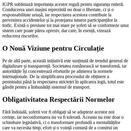
IGPR subliniază importanța acestor reguli pentru siguranța rutieră.
Conducerea unei mașini reprezintă nu doar o libertate, ci și o
responsabilitate uriașă, iar respectarea acestora contribuie la
prevenirea accidentelor și la protejarea tuturor participanților la
trafic. Există o presiune tot mai mare pe șoferi să se conformeze unui
sistem care poate părea opresiv, dar care, în esență, vizează
reducerea riscurilor.
O Nouă Viziune pentru Circulație
Pe de altă parte, această inițiativă este susținută de trendul general de
digitalizare și transparență. Societatea românească se transformă, iar
autoritățile își concentrează eforturile pe alinierea la normele
internaționale. De la simplificarea procesului de obținere a
permisului până la respectarea stricteței în aplicarea legii, totul este
gândit pentru a îmbunătăți sistemul de transport.
Obligativitatea Respectării Normelor
Fără îndoială, șoferii vor fi obligați să se adapteze acestor noi
cerințe, iar neconformarea nu va fi tolerată. Aceasta nu este doar o
schimbare legislativă, ci o transformare profundă a mentalităților
care va necesita timp, efort și o voință comună de a construi un