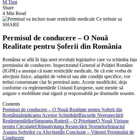
M Timi
Share
4 Min Read
SHARE
Permisul de conducere – O Nouă
Realitate pentru Șoferii din România
România se află în fața unei revoluții legislative care va schimba fața
permisului de conducere. Inspectoratul General al Poliției Române
(IGPR) a anunțat că toate restricțiile medicale, fie că este vorba de
afecțiuni fizice, adaptări de vehicul sau alte condiții specifice, vor
trebui consemnate clar în permisul auto. Aceste modificări, deja
conforme cu reglementările Uniunii Europene, sunt menite să
asigure o mobilitate mai sigură și responsabilă pe drumurile noastre.
Contents
Permisul de conducere – O Nouă Realitate pentru Șoferii din
România
Implicarea Acestor Schimbări
Riscurile Nerespectării
Reglementărilor
Siguranța Rutieră – O Prioritate
O Nouă Viziune
pentru Circulație
Obligativitatea Respectării Normelor
Impactul
Asupra Șoferilor cu Afecțiuni
În Concluzie – Viitorul Permisului de
Conducere