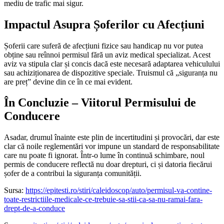
mediu de trafic mai sigur.
Impactul Asupra Șoferilor cu Afecțiuni
Șoferii care suferă de afecțiuni fizice sau handicap nu vor putea
obține sau reînnoi permisul fără un aviz medical specializat. Acest
aviz va stipula clar și concis dacă este necesară adaptarea vehiculului
sau achiziționarea de dispozitive speciale. Truismul că „siguranța nu
are preț” devine din ce în ce mai evident.
În Concluzie – Viitorul Permisului de
Conducere
Asadar, drumul înainte este plin de incertitudini și provocări, dar este
clar că noile reglementări vor impune un standard de responsabilitate
care nu poate fi ignorat. Într-o lume în continuă schimbare, noul
permis de conducere reflectă nu doar drepturi, ci și datoria fiecărui
șofer de a contribui la siguranța comunității.
Sursa:
https://epitesti.ro/stiri/caleidoscop/auto/permisul-va-contine-
toate-restrictiile-medicale-ce-trebuie-sa-stii-ca-sa-nu-ramai-fara-
drept-de-a-conduce