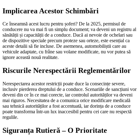
Implicarea Acestor Schimbări
Ce înseamnă acest lucru pentru șoferi? De la 2025, permisul de
conducere nu va mai fi un simplu document; va deveni un registru al
sănătății și capacității de a conduce. Dacă ai nevoie de ochelari sau
de dispozitive speciale precum proteze sau orteze, este esențial ca
aceste detalii să fie incluse. De asemenea, automobiliștii care au
vehicule adaptate, cu frâne sau volane modificate, nu vor putea să
ignore această nouă realitate.
Riscurile Nerespectării Reglementărilor
Nerespectarea acestor restricții poate duce la consecințe severe,
inclusiv pierderea dreptului de a conduce. Scenariile de sancțiuni vor
deveni din ce în ce mai corecte, iar controlul autorităților va deveni
mai riguros. Necesitatea de a comunica orice modificare medicală
sau tehnică autorităților a fost accentuată, iar dorința de a conduce
poate transforma într-un lux inaccesibil pentru cei care nu respectă
regulile.
Siguranța Rutieră – O Prioritate