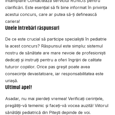
întâmplării! Contactează serviciul RUNOS pentru
clarificări. Este esențial să fii bine informat în privința
acestui concurs, care ar putea să-ți definească
cariera!
Unele întrebări răspunsuri
De ce este crucial să participe specialiștii în pediatrie
la acest concurs? Răspunsul este simplu: sistemul
nostru de sănătate are mare nevoie de profesioniști
dedicați și instruiți pentru a oferi îngrijiri de calitate
tuturor copiilor. Orice pas greșit poate avea
consecințe devastatoare, iar responsabilitatea este
uriașă.
Ultimul apel!
Asadar, nu mai pierdeți vremea! Verificați cerințele,
pregătiți-vă temeinic și faceți-vă vocea auzită! Viitorul
sănătății pediatrică din Pitești depinde de voi.