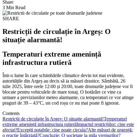
Share
3 Min Read
SHARE
Restricții de circulație în Argeș: O
situație alarmantă!
Temperaturi extreme amenință
infrastructura rutieră
Într-o lume în care schimbările climatice devin tot mai evidente,
autoritățile din Argeș au decis să ia măsuri drastice. Sâmbătă, 26
iulie 2025, între orele 12:00 și 20:00, toate drumurile județene vor fi
blocate pentru vehiculele de mare tonaj. O hotărâre ce vine ca
urmare a previziunilor meteo alarmante, cu temperaturi ce vor atinge
praguri de 39 – 43°C, un cod roșu ce nu mai poate fi ignorat.
Contents
Restricții de circulație în Argeș: O situație alarmantă!
Temperaturi
extreme amenință infrastructura rutieră
Impactul restricțiilor: cine este
afectat?
Excepții notabile: cine poate circula?
Alte măsuri de urgență:
o reacție întârziată?
Concluzie: O societate la mila vremurilor?