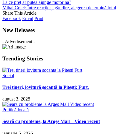
La ce preț ar putea ajunge motorina?
Mihai Coteț: Între reacție și gândire, alegerea determină totul
Share This Article
Facebook
Email
Print
New Releases
- Advertisement -
Trending Stories
Social
Trei tineri, lovitură șocantă la Pitești: Furt.
august 3, 2025
Politică locală
Seară cu probleme, la Argeș Mall – Video recent
ianuarie 5, 2026