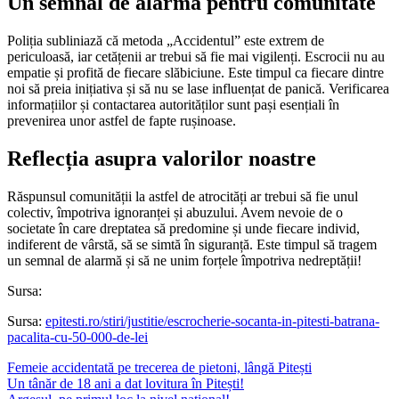
Un semnal de alarmă pentru comunitate
Poliția subliniază că metoda „Accidentul” este extrem de
periculoasă, iar cetățenii ar trebui să fie mai vigilenți. Escrocii nu au
empatie și profită de fiecare slăbiciune. Este timpul ca fiecare dintre
noi să preia inițiativa și să nu se lase influențat de panică. Verificarea
informațiilor și contactarea autorităților sunt pași esențiali în
prevenirea unor astfel de fapte rușinoase.
Reflecția asupra valorilor noastre
Răspunsul comunității la astfel de atrocități ar trebui să fie unul
colectiv, împotriva ignoranței și abuzului. Avem nevoie de o
societate în care dreptatea să predomine și unde fiecare individ,
indiferent de vârstă, să se simtă în siguranță. Este timpul să tragem
un semnal de alarmă și să ne unim forțele împotriva nedreptății!
Sursa:
Sursa:
epitesti.ro/stiri/justitie/escrocherie-socanta-in-pitesti-batrana-
pacalita-cu-50-000-de-lei
Femeie accidentată pe trecerea de pietoni, lângă Pitești
Un tânăr de 18 ani a dat lovitura în Pitești!