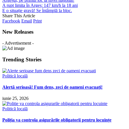
Argeșul, pe primul loc la nivel național!
A rupt limita în Argeș: 147 km/h la 18 ani
E o situație gravă! Se întâmplă la bloc.
Share This Article
Facebook
Email
Print
New Releases
- Advertisement -
Trending Stories
Politică locală
Alertă serioasă! Fum dens, zeci de oameni evacuați!
iunie 25, 2026
Politică locală
Poliția va controla asigurările obligatorii pentru locuințe