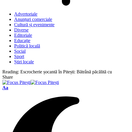
Advertoriale
Anunțuri comerciale
Cultură și evenimente
Diverse
Editoriale
Educație
Politică locală
Social
Sport
Știri locale
Reading:
Escrocherie șocantă în Pitești: Bătrână păcălită cu
Share
Font
Aa
Resizer