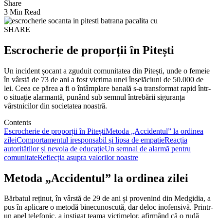
Share
3 Min Read
SHARE
Escrocherie de proporții în Pitești
Un incident șocant a zguduit comunitatea din Pitești, unde o femeie
în vârstă de 73 de ani a fost victima unei înșelăciuni de 50.000 de
lei. Ceea ce părea a fi o întâmplare banală s-a transformat rapid într-
o situație alarmantă, punând sub semnul întrebării siguranța
vârstnicilor din societatea noastră.
Contents
Escrocherie de proporții în Pitești
Metoda „Accidentul” la ordinea
zilei
Comportamentul iresponsabil și lipsa de empatie
Reacția
autorităților și nevoia de educație
Un semnal de alarmă pentru
comunitate
Reflecția asupra valorilor noastre
Metoda „Accidentul” la ordinea zilei
Bărbatul reținut, în vârstă de 29 de ani și provenind din Medgidia, a
pus în aplicare o metodă binecunoscută, dar deloc inofensivă. Printr-
un apel telefonic, a instigat teama victimelor, afirmând că o rudă