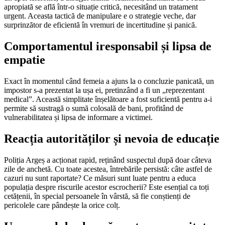
apropiată se află într-o situație critică, necesitând un tratament
urgent. Aceasta tactică de manipulare e o strategie veche, dar
surprinzător de eficientă în vremuri de incertitudine și panică.
Comportamentul iresponsabil și lipsa de
empatie
Exact în momentul când femeia a ajuns la o concluzie panicată, un
impostor s-a prezentat la ușa ei, pretinzând a fi un „reprezentant
medical”. Această simplitate înșelătoare a fost suficientă pentru a-i
permite să sustragă o sumă colosală de bani, profitând de
vulnerabilitatea și lipsa de informare a victimei.
Reacția autorităților și nevoia de educație
Poliția Argeș a acționat rapid, reținând suspectul după doar câteva
zile de anchetă. Cu toate acestea, întrebările persistă: câte astfel de
cazuri nu sunt raportate? Ce măsuri sunt luate pentru a educa
populația despre riscurile acestor escrocherii? Este esențial ca toți
cetățenii, în special persoanele în vârstă, să fie conștienți de
pericolele care pândește la orice colț.