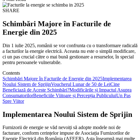
SHARE
Schimbări Majore în Facturile de
Energie din 2025
Din 1 iulie 2025, românii se vor confrunta cu o transformare radicală
a facturilor la energie electrică. Aceasta nu este o simplă modificare,
ci un pas crucial către o mai bună gestionare a resurselor, în special
pentru persoanele vulnerabile.
Contents
Schimbări Majore în Facturile de Energie din 2025
Implementarea
Noului Sistem de Sprijin
Voucherul Lunar de 50 de Lei
Cine
Beneficiază de Aceste Schimbări?
Modificările și Impactul Asupra
Consumatorilor
Beneficiile Viitoare și Percepția Publicului
Un Pas
Spre Viitor
Implementarea Noului Sistem de Sprijin
Furnizorii de energie se văd nevoiți să adopte modele noi de
facturare, conform cerințelor impuse de Asociația Furnizorilor de
Energie Electrică din România (AFEER). Asta înseamnă mai multe