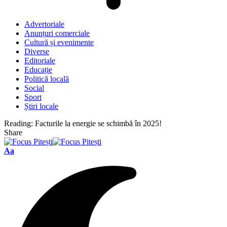
Advertoriale
Anunțuri comerciale
Cultură și evenimente
Diverse
Editoriale
Educație
Politică locală
Social
Sport
Știri locale
Reading:
Facturile la energie se schimbă în 2025!
Share
Font
Aa
Resizer