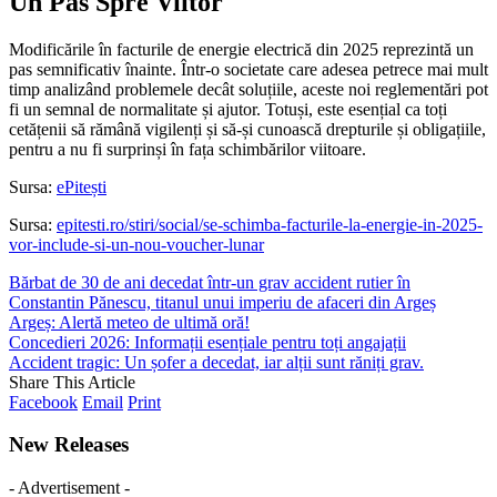
Un Pas Spre Viitor
Modificările în facturile de energie electrică din 2025 reprezintă un
pas semnificativ înainte. Într-o societate care adesea petrece mai mult
timp analizând problemele decât soluțiile, aceste noi reglementări pot
fi un semnal de normalitate și ajutor. Totuși, este esențial ca toți
cetățenii să rămână vigilenți și să-și cunoască drepturile și obligațiile,
pentru a nu fi surprinși în fața schimbărilor viitoare.
Sursa:
ePitești
Sursa:
epitesti.ro/stiri/social/se-schimba-facturile-la-energie-in-2025-
vor-include-si-un-nou-voucher-lunar
Bărbat de 30 de ani decedat într-un grav accident rutier în
Constantin Pănescu, titanul unui imperiu de afaceri din Argeș
Argeș: Alertă meteo de ultimă oră!
Concedieri 2026: Informații esențiale pentru toți angajații
Accident tragic: Un șofer a decedat, iar alții sunt răniți grav.
Share This Article
Facebook
Email
Print
New Releases
- Advertisement -