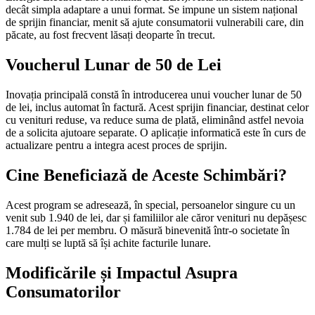
decât simpla adaptare a unui format. Se impune un sistem național
de sprijin financiar, menit să ajute consumatorii vulnerabili care, din
păcate, au fost frecvent lăsați deoparte în trecut.
Voucherul Lunar de 50 de Lei
Inovația principală constă în introducerea unui voucher lunar de 50
de lei, inclus automat în factură. Acest sprijin financiar, destinat celor
cu venituri reduse, va reduce suma de plată, eliminând astfel nevoia
de a solicita ajutoare separate. O aplicație informatică este în curs de
actualizare pentru a integra acest proces de sprijin.
Cine Beneficiază de Aceste Schimbări?
Acest program se adresează, în special, persoanelor singure cu un
venit sub 1.940 de lei, dar și familiilor ale căror venituri nu depășesc
1.784 de lei per membru. O măsură binevenită într-o societate în
care mulți se luptă să își achite facturile lunare.
Modificările și Impactul Asupra
Consumatorilor