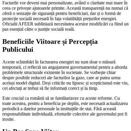
Facturile vor deveni mai personalizate, având o claritate mai mare în
ceea ce privește ajutoarele primite. Această transparență nu numai că
oferă o senzație de siguranță pentru beneficiari, dar și o formă de
protecție socială necesară în fața volatilității prețurilor energiei.
Oficialii AFEER subliniază necesitatea acestor modificări ca fiind un
pas esențial către o justiție socială reală.
Beneficiile Viitoare și Percepția
Publicului
Aceste schimbări în facturarea energiei nu sunt doar o măsură
temporară, ci reflectă un angajament guvernamental pentru a aborda
problemele structurale existente în societate. Se vorbește chiar
despre posibile reduceri ale facturilor la gaze, care ar putea urma
același model digital. Deși criticile nu lipsesc și scepticismul este viu,
cei afectați ar trebui să fie informați corect și la timp.
Este crucial ca românii să se familiarizeze cu aceste reforme. Cu
toate acestea, pentru a beneficia pe deplin, este necesară actualizarea
periodică a datelor personale la instituțiile de stat. Fără această
responsabilitate individuală, eforturile colective ale guvernului pot fi
irosite.