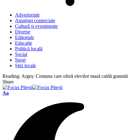
Advertoriale
Anunțuri comerciale
Cultură și evenimente
Diverse
Editoriale
Educație
Politică locală
Social
Sport
Știri locale
Reading:
Argeș: Comuna care oferă elevilor masă caldă gratuită
Share
Font
Aa
Resizer