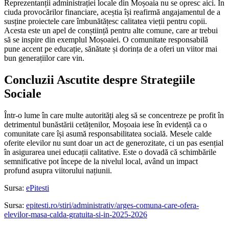
Reprezentanții administrației locale din Moșoaia nu se opresc aici. În
ciuda provocărilor financiare, aceștia își reafirmă angajamentul de a
susține proiectele care îmbunătățesc calitatea vieții pentru copii.
Acesta este un apel de conștiință pentru alte comune, care ar trebui
să se inspire din exemplul Moșoaiei. O comunitate responsabilă
pune accent pe educație, sănătate și dorința de a oferi un viitor mai
bun generațiilor care vin.
Concluzii Ascutite despre Strategiile
Sociale
Într-o lume în care multe autorități aleg să se concentreze pe profit în
detrimentul bunăstării cetățenilor, Moșoaia iese în evidență ca o
comunitate care își asumă responsabilitatea socială. Mesele calde
oferite elevilor nu sunt doar un act de generozitate, ci un pas esențial
în asigurarea unei educații calitative. Este o dovadă că schimbările
semnificative pot începe de la nivelul local, având un impact
profund asupra viitorului națiunii.
Sursa:
ePitesti
Sursa:
epitesti.ro/stiri/administrativ/arges-comuna-care-ofera-
elevilor-masa-calda-gratuita-si-in-2025-2026