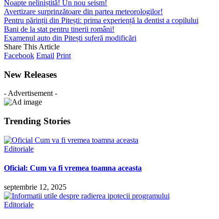
Noapte neliniștită! Un nou seism!
Avertizare surprinzătoare din partea meteorologilor!
Pentru părinții din Pitești: prima experiență la dentist a copilului
Bani de la stat pentru tinerii români!
Examenul auto din Pitești suferă modificări
Share This Article
Facebook
Email
Print
New Releases
- Advertisement -
Trending Stories
Editoriale
Oficial: Cum va fi vremea toamna aceasta
septembrie 12, 2025
Editoriale