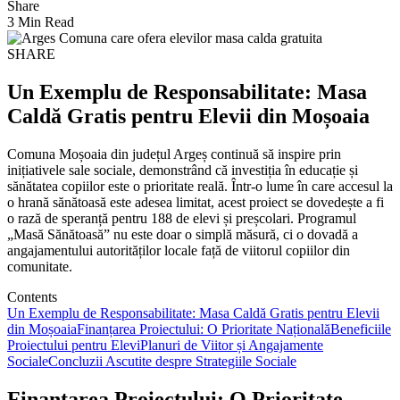
Share
3 Min Read
SHARE
Un Exemplu de Responsabilitate: Masa
Caldă Gratis pentru Elevii din Moșoaia
Comuna Moșoaia din județul Argeș continuă să inspire prin
inițiativele sale sociale, demonstrând că investiția în educație și
sănătatea copiilor este o prioritate reală. Într-o lume în care accesul la
o hrană sănătoasă este adesea limitat, acest proiect se dovedește a fi
o rază de speranță pentru 188 de elevi și preșcolari. Programul
„Masă Sănătoasă” nu este doar o simplă măsură, ci o dovadă a
angajamentului autorităților locale față de viitorul copiilor din
comunitate.
Contents
Un Exemplu de Responsabilitate: Masa Caldă Gratis pentru Elevii
din Moșoaia
Finanțarea Proiectului: O Prioritate Națională
Beneficiile
Proiectului pentru Elevi
Planuri de Viitor și Angajamente
Sociale
Concluzii Ascutite despre Strategiile Sociale
Finanțarea Proiectului: O Prioritate