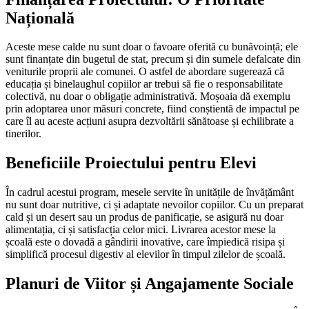
Națională
Aceste mese calde nu sunt doar o favoare oferită cu bunăvoință; ele
sunt finanțate din bugetul de stat, precum și din sumele defalcate din
veniturile proprii ale comunei. O astfel de abordare sugerează că
educația și binelaughul copiilor ar trebui să fie o responsabilitate
colectivă, nu doar o obligație administrativă. Moșoaia dă exemplu
prin adoptarea unor măsuri concrete, fiind conștientă de impactul pe
care îl au aceste acțiuni asupra dezvoltării sănătoase și echilibrate a
tinerilor.
Beneficiile Proiectului pentru Elevi
În cadrul acestui program, mesele servite în unitățile de învățământ
nu sunt doar nutritive, ci și adaptate nevoilor copiilor. Cu un preparat
cald și un desert sau un produs de panificație, se asigură nu doar
alimentația, ci și satisfacția celor mici. Livrarea acestor mese la
școală este o dovadă a gândirii inovative, care împiedică risipa și
simplifică procesul digestiv al elevilor în timpul zilelor de școală.
Planuri de Viitor și Angajamente Sociale