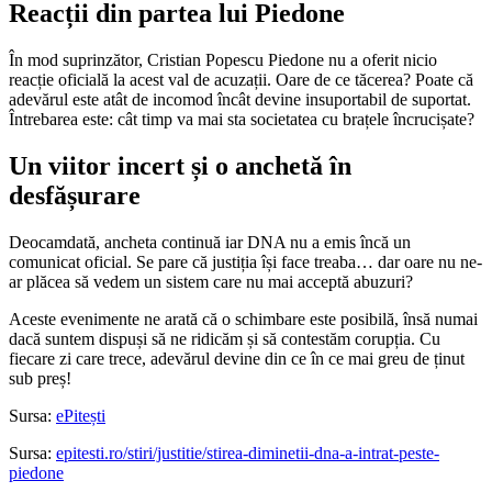
Reacții din partea lui Piedone
În mod suprinzător, Cristian Popescu Piedone nu a oferit nicio
reacție oficială la acest val de acuzații. Oare de ce tăcerea? Poate că
adevărul este atât de incomod încât devine insuportabil de suportat.
Întrebarea este: cât timp va mai sta societatea cu brațele încrucișate?
Un viitor incert și o anchetă în
desfășurare
Deocamdată, ancheta continuă iar DNA nu a emis încă un
comunicat oficial. Se pare că justiția își face treaba… dar oare nu ne-
ar plăcea să vedem un sistem care nu mai acceptă abuzuri?
Aceste evenimente ne arată că o schimbare este posibilă, însă numai
dacă suntem dispuși să ne ridicăm și să contestăm corupția. Cu
fiecare zi care trece, adevărul devine din ce în ce mai greu de ținut
sub preș!
Sursa:
ePitești
Sursa:
epitesti.ro/stiri/justitie/stirea-diminetii-dna-a-intrat-peste-
piedone