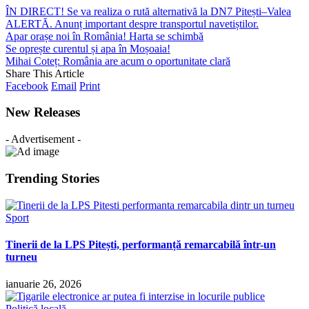
ÎN DIRECT! Se va realiza o rută alternativă la DN7 Pitești–Valea
ALERTĂ. Anunț important despre transportul navetiștilor.
Apar orașe noi în România! Harta se schimbă
Se oprește curentul și apa în Moșoaia!
Mihai Coteț: România are acum o oportunitate clară
Share This Article
Facebook
Email
Print
New Releases
- Advertisement -
Trending Stories
Sport
Tinerii de la LPS Pitești, performanță remarcabilă într-un
turneu
ianuarie 26, 2026
Politică locală