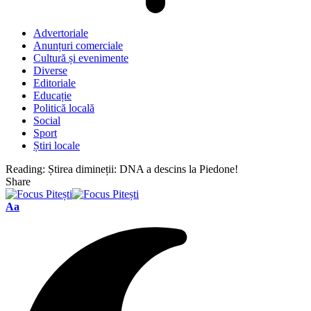
Advertoriale
Anunțuri comerciale
Cultură și evenimente
Diverse
Editoriale
Educație
Politică locală
Social
Sport
Știri locale
Reading:
Știrea dimineții: DNA a descins la Piedone!
Share
Font
Aa
Resizer