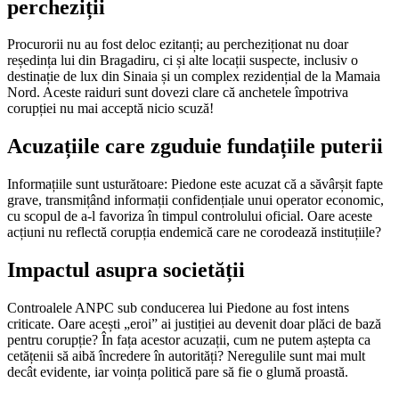
percheziții
Procurorii nu au fost deloc ezitanți; au percheziționat nu doar
reședința lui din Bragadiru, ci și alte locații suspecte, inclusiv o
destinație de lux din Sinaia și un complex rezidențial de la Mamaia
Nord. Aceste raiduri sunt dovezi clare că anchetele împotriva
corupției nu mai acceptă nicio scuză!
Acuzațiile care zguduie fundațiile puterii
Informațiile sunt usturătoare: Piedone este acuzat că a săvârșit fapte
grave, transmițând informații confidențiale unui operator economic,
cu scopul de a-l favoriza în timpul controlului oficial. Oare aceste
acțiuni nu reflectă corupția endemică care ne corodează instituțiile?
Impactul asupra societății
Controalele ANPC sub conducerea lui Piedone au fost intens
criticate. Oare acești „eroi” ai justiției au devenit doar plăci de bază
pentru corupție? În fața acestor acuzații, cum ne putem aștepta ca
cetățenii să aibă încredere în autorități? Neregulile sunt mai mult
decât evidente, iar voința politică pare să fie o glumă proastă.