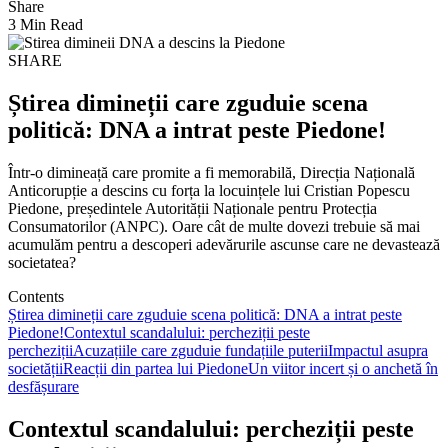
Share
3 Min Read
SHARE
Știrea dimineții care zguduie scena
politică: DNA a intrat peste Piedone!
Într-o dimineață care promite a fi memorabilă, Direcția Națională
Anticorupție a descins cu forța la locuințele lui Cristian Popescu
Piedone, președintele Autorității Naționale pentru Protecția
Consumatorilor (ANPC). Oare cât de multe dovezi trebuie să mai
acumulăm pentru a descoperi adevărurile ascunse care ne devastează
societatea?
Contents
Știrea dimineții care zguduie scena politică: DNA a intrat peste
Piedone!
Contextul scandalului: percheziții peste
percheziții
Acuzațiile care zguduie fundațiile puterii
Impactul asupra
societății
Reacții din partea lui Piedone
Un viitor incert și o anchetă în
desfășurare
Contextul scandalului: percheziții peste