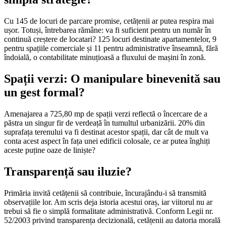
Cu 145 de locuri de parcare promise, cetățenii ar putea respira mai
ușor. Totuși, întrebarea rămâne: va fi suficient pentru un număr în
continuă creștere de locatari? 125 locuri destinate apartamentelor, 9
pentru spațiile comerciale și 11 pentru administrative înseamnă, fără
îndoială, o contabilitate minuțioasă a fluxului de mașini în zonă.
Spații verzi: O manipulare binevenită sau
un gest formal?
Amenajarea a 725,80 mp de spații verzi reflectă o încercare de a
păstra un singur fir de verdeață în tumultul urbanizării. 20% din
suprafața terenului va fi destinat acestor spații, dar cât de mult va
conta acest aspect în fața unei edificii colosale, ce ar putea înghiți
aceste puține oaze de liniște?
Transparență sau iluzie?
Primăria invită cetățenii să contribuie, încurajându-i să transmită
observațiile lor. Am scris deja istoria acestui oraș, iar viitorul nu ar
trebui să fie o simplă formalitate administrativă. Conform Legii nr.
52/2003 privind transparența decizională, cetățenii au datoria morală