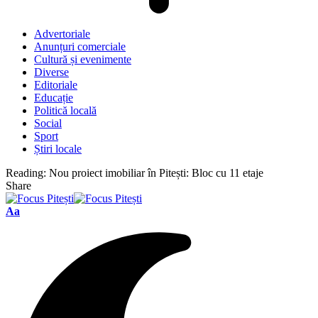
Advertoriale
Anunțuri comerciale
Cultură și evenimente
Diverse
Editoriale
Educație
Politică locală
Social
Sport
Știri locale
Reading:
Nou proiect imobiliar în Pitești: Bloc cu 11 etaje
Share
Font
Aa
Resizer