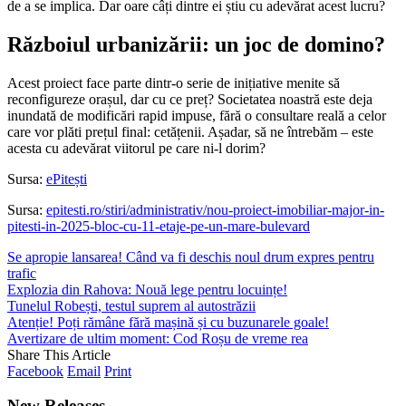
de a se implica. Dar oare câți dintre ei știu cu adevărat acest lucru?
Războiul urbanizării: un joc de domino?
Acest proiect face parte dintr-o serie de inițiative menite să
reconfigureze orașul, dar cu ce preț? Societatea noastră este deja
inundată de modificări rapid impuse, fără o consultare reală a celor
care vor plăti prețul final: cetățenii. Așadar, să ne întrebăm – este
acesta cu adevărat viitorul pe care ni-l dorim?
Sursa:
ePitești
Sursa:
epitesti.ro/stiri/administrativ/nou-proiect-imobiliar-major-in-
pitesti-in-2025-bloc-cu-11-etaje-pe-un-mare-bulevard
Se apropie lansarea! Când va fi deschis noul drum expres pentru
trafic
Explozia din Rahova: Nouă lege pentru locuințe!
Tunelul Robești, testul suprem al autostrăzii
Atenție! Poți rămâne fără mașină și cu buzunarele goale!
Avertizare de ultim moment: Cod Roșu de vreme rea
Share This Article
Facebook
Email
Print
New Releases