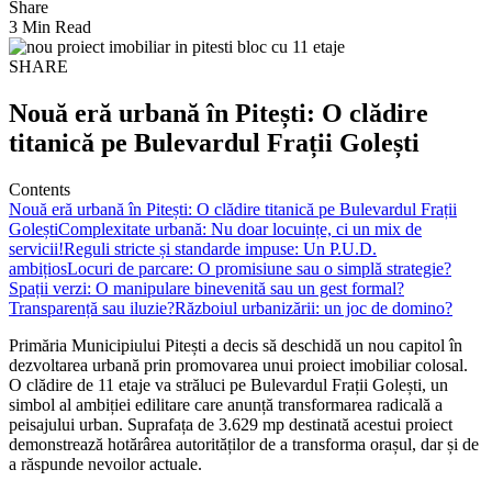
Share
3 Min Read
SHARE
Nouă eră urbană în Pitești: O clădire
titanică pe Bulevardul Frații Golești
Contents
Nouă eră urbană în Pitești: O clădire titanică pe Bulevardul Frații
Golești
Complexitate urbană: Nu doar locuințe, ci un mix de
servicii!
Reguli stricte și standarde impuse: Un P.U.D.
ambițios
Locuri de parcare: O promisiune sau o simplă strategie?
Spații verzi: O manipulare binevenită sau un gest formal?
Transparență sau iluzie?
Războiul urbanizării: un joc de domino?
Primăria Municipiului Pitești a decis să deschidă un nou capitol în
dezvoltarea urbană prin promovarea unui proiect imobiliar colosal.
O clădire de 11 etaje va străluci pe Bulevardul Frații Golești, un
simbol al ambiției edilitare care anunță transformarea radicală a
peisajului urban. Suprafața de 3.629 mp destinată acestui proiect
demonstrează hotărârea autorităților de a transforma orașul, dar și de
a răspunde nevoilor actuale.