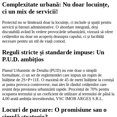
Complexitate urbană: Nu doar locuințe,
ci un mix de servicii!
Proiectul nu se limitează doar la locuințe, ci include și spații pentru
servicii și birouri administrative. O abordare integrată, deși
discutabilă având în vedere provocările urbanizării, vizează să ofere
cetățenilor nu doar un acoperiș deasupra capului, ci și facilități
necesare pentru un stil de viață comod.
Reguli stricte și standarde impuse: Un
P.U.D. ambițios
Planul Urbanistic de Detaliu (PUD) nu este doar o simplă
formalitate, ci un set de reglementări care impun un regim de
înălțime de 2S+P+11E. O maximă de 45 de metri înălțime la cornișă
ar putea provoca controverse, mai ales în rândul cetățenilor care
resimt deja presiunea urbanizării rapide. Procentul de 70% pentru
ocuparea terenului și un coeficient de utilizare al terenului de până la
4,00 arată ambiția investitorului, VSC IMOB ARGEȘ S.R.L.
Locuri de parcare: O promisiune sau o
simplă strategie?