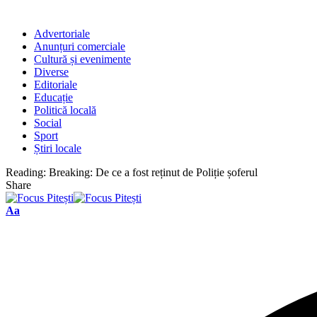
Advertoriale
Anunțuri comerciale
Cultură și evenimente
Diverse
Editoriale
Educație
Politică locală
Social
Sport
Știri locale
Reading:
Breaking: De ce a fost reținut de Poliție șoferul
Share
Font
Aa
Resizer