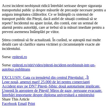
Acest incident neobișnuit ridică întrebări serioase despre siguranța
transportului public și despre măsurile de precauție necesare pentru a
asigura integritatea călătorilor. Ce se întâmplă cu sistemul de
transport public din Pitești, dacă astfel de situații continuă să se
repete? Incidentul nu apare izolat, din contră, este un semnal de
alarmă pentru autorități, care ar trebui să ia măsuri imediate pentru a
preveni asemenea întâmplări pe viitor.
Știrea continuă să fie actualizată. În curând, se așteaptă mai multe
detalii care să clarifice starea victimei și circumstanțele exacte ale
incidentului.
Sursa:
epitesti.ro
Sursa:
epitesti.ro/stiri/video/pitesti-incident-neobisnuit-intr-un-
autobuz-publitrans
EXCLUSIV. Gata cu trenulețul din centrul Piteștiului: „Îl
Lege nouă, amenzi mari! 25.000 de lei pentru comercianți
Accident grav pe DN7 Pitești–Sibiu: două autoturisme implicate.
Urgență în apropiere de Pitești! Miros de gaze, persoane evacuate.
Întrebări importante despre diploma universitară a ministrului
Share This Article
Facebook
Email
Print