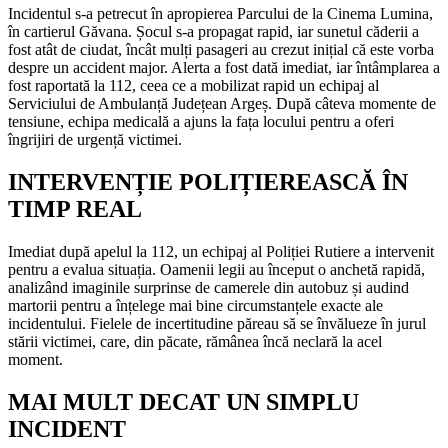
Incidentul s-a petrecut în apropierea Parcului de la Cinema Lumina,
în cartierul Găvana. Șocul s-a propagat rapid, iar sunetul căderii a
fost atât de ciudat, încât mulți pasageri au crezut inițial că este vorba
despre un accident major. Alerta a fost dată imediat, iar întâmplarea a
fost raportată la 112, ceea ce a mobilizat rapid un echipaj al
Serviciului de Ambulanță Județean Argeș. După câteva momente de
tensiune, echipa medicală a ajuns la fața locului pentru a oferi
îngrijiri de urgență victimei.
INTERVENȚIE POLIȚIEREASCĂ ÎN
TIMP REAL
Imediat după apelul la 112, un echipaj al Poliției Rutiere a intervenit
pentru a evalua situația. Oamenii legii au început o anchetă rapidă,
analizând imaginile surprinse de camerele din autobuz și audind
martorii pentru a înțelege mai bine circumstanțele exacte ale
incidentului. Fielele de incertitudine păreau să se învălueze în jurul
stării victimei, care, din păcate, rămânea încă neclară la acel
moment.
MAI MULT DECAT UN SIMPLU
INCIDENT