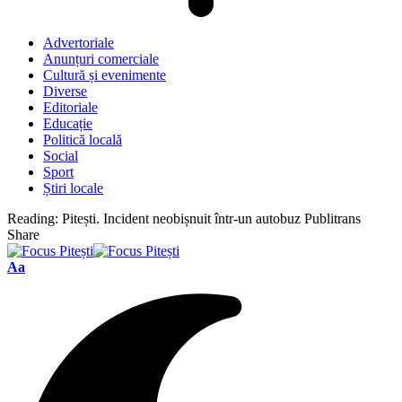
Advertoriale
Anunțuri comerciale
Cultură și evenimente
Diverse
Editoriale
Educație
Politică locală
Social
Sport
Știri locale
Reading:
Pitești. Incident neobișnuit într-un autobuz Publitrans
Share
Font
Aa
Resizer