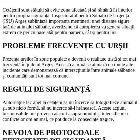
Cetățenii sunt sfătuiți să evite zona afectată și să rămână în interior
pentru propria siguranță. Inspectoratul pentru Situații de Urgență
(ISU) Argeș subliniază importanța menținerii unei distanțe sigure
față de animalul sălbatic, avertizând că apropierea va genera situații
extrem de periculoase atât pentru oameni, cât și pentru urs.
PROBLEME FRECVENȚE CU URȘII
Prezența urșilor în zone populate a devenit o realitate tristă și tot mai
frecventă în județul Argeș. Această alarmă se aliniază cu multe alte
incidente care demonstrează că interacțiunile între animale sălbatice
și comunități sunt tot mai comune.
REGULI DE SIGURANȚĂ
Autoritățile fac apel la cetățeni să nu încerce să fotografieze animalul
și, sub nicio formă, să nu încerce să-l hrănească. Aceste acțiuni
iresponsabile pot provoca atacuri asupra omului și intensificarea
conflictelor om-animal, ce pot duce la consecințe tragice.
NEVOIA DE PROTOCOALE