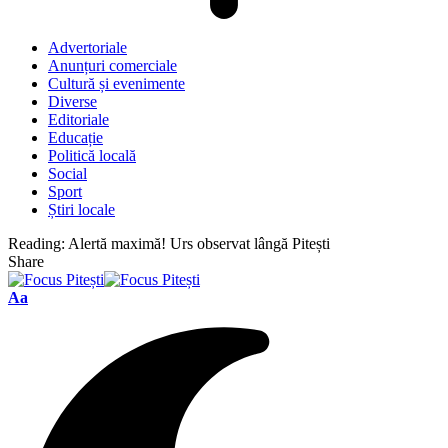
Advertoriale
Anunțuri comerciale
Cultură și evenimente
Diverse
Editoriale
Educație
Politică locală
Social
Sport
Știri locale
Reading:
Alertă maximă! Urs observat lângă Pitești
Share
Font
Aa
Resizer