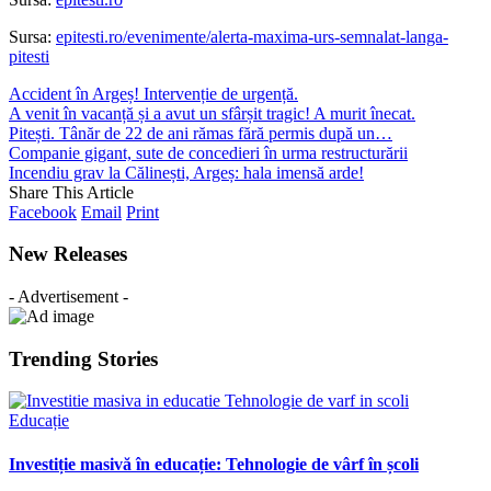
Sursa:
epitesti.ro/evenimente/alerta-maxima-urs-semnalat-langa-
pitesti
Accident în Argeș! Intervenție de urgență.
A venit în vacanță și a avut un sfârșit tragic! A murit înecat.
Pitești. Tânăr de 22 de ani rămas fără permis după un…
Companie gigant, sute de concedieri în urma restructurării
Incendiu grav la Călinești, Argeș: hala imensă arde!
Share This Article
Facebook
Email
Print
New Releases
- Advertisement -
Trending Stories
Educație
Investiție masivă în educație: Tehnologie de vârf în școli