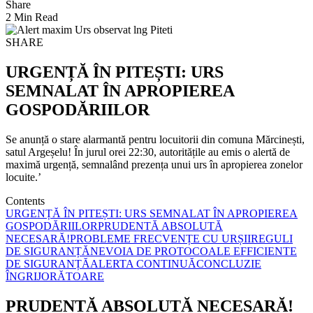
Share
2 Min Read
SHARE
URGENȚĂ ÎN PITEȘTI: URS
SEMNALAT ÎN APROPIEREA
GOSPODĂRIILOR
Se anunță o stare alarmantă pentru locuitorii din comuna Mărcinești,
satul Argeșelu! În jurul orei 22:30, autoritățile au emis o alertă de
maximă urgență, semnalând prezența unui urs în apropierea zonelor
locuite.’
Contents
URGENȚĂ ÎN PITEȘTI: URS SEMNALAT ÎN APROPIEREA
GOSPODĂRIILOR
PRUDENTĂ ABSOLUTĂ
NECESARĂ!
PROBLEME FRECVENȚE CU URȘII
REGULI
DE SIGURANȚĂ
NEVOIA DE PROTOCOALE EFFICIENTE
DE SIGURANȚĂ
ALERTA CONTINUĂ
CONCLUZIE
ÎNGRIJORĂTOARE
PRUDENTĂ ABSOLUTĂ NECESARĂ!