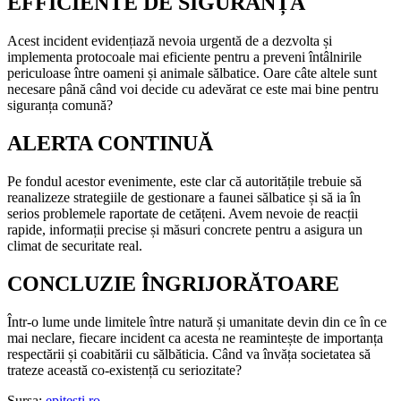
EFFICIENTE DE SIGURANȚĂ
Acest incident evidențiază nevoia urgentă de a dezvolta și
implementa protocoale mai eficiente pentru a preveni întâlnirile
periculoase între oameni și animale sălbatice. Oare câte altele sunt
necesare până când voi decide cu adevărat ce este mai bine pentru
siguranța comună?
ALERTA CONTINUĂ
Pe fondul acestor evenimente, este clar că autoritățile trebuie să
reanalizeze strategiile de gestionare a faunei sălbatice și să ia în
serios problemele raportate de cetățeni. Avem nevoie de reacții
rapide, informații precise și măsuri concrete pentru a asigura un
climat de securitate real.
CONCLUZIE ÎNGRIJORĂTOARE
Într-o lume unde limitele între natură și umanitate devin din ce în ce
mai neclare, fiecare incident ca acesta ne reamintește de importanța
respectării și coabitării cu sălbăticia. Când va învăța societatea să
trateze această co-existență cu seriozitate?
Sursa:
epitesti.ro