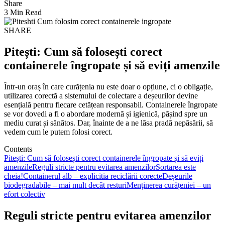
Share
3 Min Read
SHARE
Pitești: Cum să folosești corect
containerele îngropate și să eviți amenzile
Într-un oraș în care curățenia nu este doar o opțiune, ci o obligație,
utilizarea corectă a sistemului de colectare a deșeurilor devine
esențială pentru fiecare cetățean responsabil. Containerele îngropate
se vor dovedi a fi o abordare modernă și igienică, pășind spre un
mediu curat și sănătos. Dar, înainte de a ne lăsa pradă nepăsării, să
vedem cum le putem folosi corect.
Contents
Pitești: Cum să folosești corect containerele îngropate și să eviți
amenzile
Reguli stricte pentru evitarea amenzilor
Sortarea este
cheia!
Containerul alb – explicitia reciclării corecte
Deșeurile
biodegradabile – mai mult decât resturi
Menținerea curățeniei – un
efort colectiv
Reguli stricte pentru evitarea amenzilor