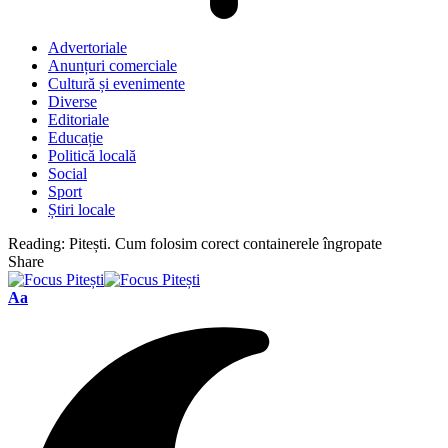
Advertoriale
Anunțuri comerciale
Cultură și evenimente
Diverse
Editoriale
Educație
Politică locală
Social
Sport
Știri locale
Reading:
Pitești. Cum folosim corect containerele îngropate
Share
Font
Aa
Resizer