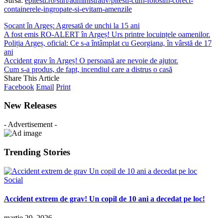
Sursa:
epitesti.ro/stiri/administrativ/pitesti-cum-folosim-corect-
containerele-ingropate-si-evitam-amenzile
Șocant în Argeș: Agresată de unchi la 15 ani
A fost emis RO-ALERT în Argeș! Urs printre locuințele oamenilor.
Poliția Argeș, oficial: Ce s-a întâmplat cu Georgiana, în vârstă de 17
ani
Accident grav în Argeș! O persoană are nevoie de ajutor.
Cum s-a produs, de fapt, incendiul care a distrus o casă
Share This Article
Facebook
Email
Print
New Releases
- Advertisement -
Trending Stories
Social
Accident extrem de grav! Un copil de 10 ani a decedat pe loc!
martie 20, 2026