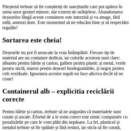
Piteștenii trebuie să fie conștienți de sancțiunile care pot apărea în
urma unor gesturi minore, dar extrem de neînțelese. Abandonarea
deșeurilor lângă aceste containere este interzisă și va atrage, fără
milă, amenzi dure. Este momentul să ne educăm bine și să respectăm
regulile!
Sortarea este cheia!
Deșeurile nu pot fi aruncate la voia întâmplării. Fiecare tip de
material are un container dedicat, iar culorile acestora sunt clare:
albastru pentru hârtie și carton, galben pentru plastic și metal, verde
pentru sticlă, marou pentru deșeuri biodegradabile, și negru pentru
cele reziduale. Ignorarea acestor reguli nu face altceva decât să ne
coste!
Containerul alb – explicitia reciclării
corecte
Pentru hârtie și carton, trebuie să ne asigurăm că materialele sunt
curate și uscate. Efortul de a le sorta corect este nimic comparativ cu
penalizările pe care le vom plăti din nepăsare. La fel, plasticul și
metalul trebuie să fie spălate și fără resturi, iar sticla să fie curată,