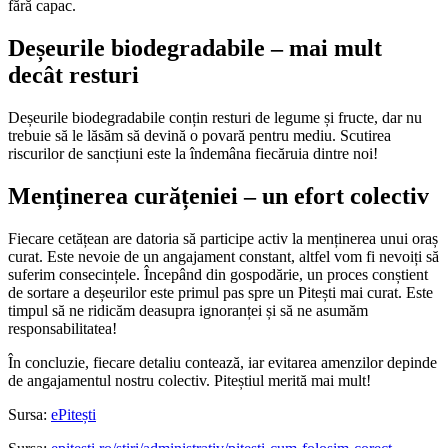
fără capac.
Deșeurile biodegradabile – mai mult
decât resturi
Deșeurile biodegradabile conțin resturi de legume și fructe, dar nu
trebuie să le lăsăm să devină o povară pentru mediu. Scutirea
riscurilor de sancțiuni este la îndemâna fiecăruia dintre noi!
Menținerea curățeniei – un efort colectiv
Fiecare cetățean are datoria să participe activ la menținerea unui oraș
curat. Este nevoie de un angajament constant, altfel vom fi nevoiți să
suferim consecințele. Începând din gospodărie, un proces conștient
de sortare a deșeurilor este primul pas spre un Pitești mai curat. Este
timpul să ne ridicăm deasupra ignoranței și să ne asumăm
responsabilitatea!
În concluzie, fiecare detaliu contează, iar evitarea amenzilor depinde
de angajamentul nostru colectiv. Piteștiul merită mai mult!
Sursa:
ePitești