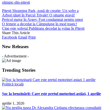
olimpic-din-pitesti
Pitești Shopping Park, zonă de creație: Un șofer a
Arbori tăiați în Parcul Trivale! O situație gravă!
Pericol major în Argeș: Fost condamnat pentru omor
O femeie a decedat la Câmpulung în mod tragic!
Cine este șoferul Publitrans decedat la volan în Pitești
Share This Article
Facebook
Email
Print
New Releases
- Advertisement -
Trending Stories
Politică locală
Șoc la benzinării: Care este prețul motorinei astăzi, 1 aprilie
aprilie 1, 2026