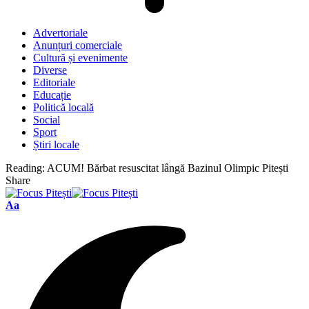
Advertoriale
Anunțuri comerciale
Cultură și evenimente
Diverse
Editoriale
Educație
Politică locală
Social
Sport
Știri locale
Reading:
ACUM! Bărbat resuscitat lângă Bazinul Olimpic Pitești
Share
Font
Aa
Resizer