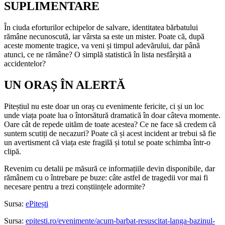
SUPLIMENTARE
În ciuda eforturilor echipelor de salvare, identitatea bărbatului
rămâne necunoscută, iar vârsta sa este un mister. Poate că, după
aceste momente tragice, va veni și timpul adevărului, dar până
atunci, ce ne rămâne? O simplă statistică în lista nesfârșită a
accidentelor?
UN ORAȘ ÎN ALERTĂ
Piteștiul nu este doar un oraș cu evenimente fericite, ci și un loc
unde viața poate lua o întorsătură dramatică în doar câteva momente.
Oare cât de repede uităm de toate acestea? Ce ne face să credem că
suntem scutiți de necazuri? Poate că și acest incident ar trebui să fie
un avertisment că viața este fragilă și totul se poate schimba într-o
clipă.
Revenim cu detalii pe măsură ce informațiile devin disponibile, dar
rămânem cu o întrebare pe buze: câte astfel de tragedii vor mai fi
necesare pentru a trezi conștiințele adormite?
Sursa:
ePitești
Sursa:
epitesti.ro/evenimente/acum-barbat-resuscitat-langa-bazinul-