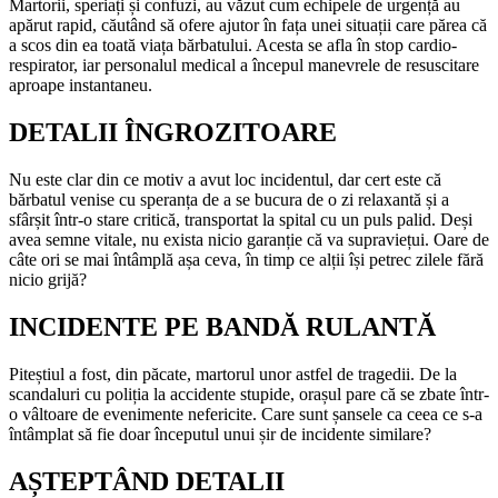
Martorii, speriați și confuzi, au văzut cum echipele de urgență au
apărut rapid, căutând să ofere ajutor în fața unei situații care părea că
a scos din ea toată viața bărbatului. Acesta se afla în stop cardio-
respirator, iar personalul medical a începul manevrele de resuscitare
aproape instantaneu.
DETALII ÎNGROZITOARE
Nu este clar din ce motiv a avut loc incidentul, dar cert este că
bărbatul venise cu speranța de a se bucura de o zi relaxantă și a
sfârșit într-o stare critică, transportat la spital cu un puls palid. Deși
avea semne vitale, nu exista nicio garanție că va supraviețui. Oare de
câte ori se mai întâmplă așa ceva, în timp ce alții își petrec zilele fără
nicio grijă?
INCIDENTE PE BANDĂ RULANTĂ
Piteștiul a fost, din păcate, martorul unor astfel de tragedii. De la
scandaluri cu poliția la accidente stupide, orașul pare că se zbate într-
o vâltoare de evenimente nefericite. Care sunt șansele ca ceea ce s-a
întâmplat să fie doar începutul unui șir de incidente similare?
AȘTEPTÂND DETALII