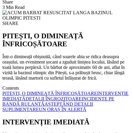
Share
3 Min Read
SHARE
PITEȘTI, O DIMINEAȚĂ
ÎNFRICOȘĂTOARE
Într-o dimineață obișnuită, când soarele abia se ridica deasupra
orașului, un eveniment șocant a zguduit liniștea locului, lăsând pe
toată lumea perplexă. Un bărbat de aproximativ 60 de ani, aflat în
vizită la bazinul olimpic din Pitești, s-a prăbușit brusc, chiar lângă
terasă, lăsând martorii cu sufletul înfășurat de frică.
Contents
PITEȘTI, O DIMINEAȚĂ ÎNFRICOȘĂTOARE
INTERVENȚIE
IMEDIATĂ
DETALII ÎNGROZITOARE
INCIDENTE PE
BANDĂ RULANTĂ
AȘTEPTÂND DETALII
SUPLIMENTARE
UN ORAȘ ÎN ALERTĂ
INTERVENȚIE IMEDIATĂ