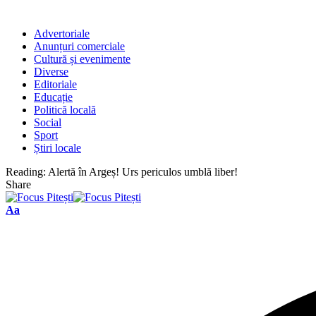
Advertoriale
Anunțuri comerciale
Cultură și evenimente
Diverse
Editoriale
Educație
Politică locală
Social
Sport
Știri locale
Reading:
Alertă în Argeș! Urs periculos umblă liber!
Share
Font
Aa
Resizer